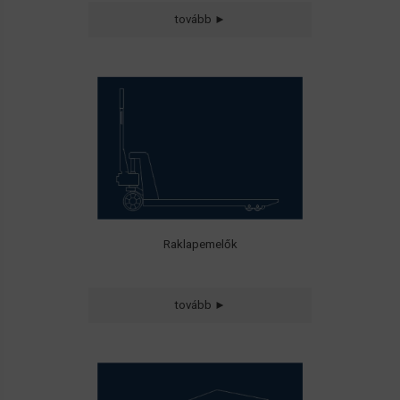
Manuális, Hybrid és
tovább ►
Elektromos hajtású
• Raklapemelők
• Magasemelésű emelők
• Ollós emelők
• Targoncák
Raklapemelők
tovább ►