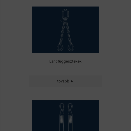
• 10-es (G 100)
szilárdsági osztályú
láncüggesztékek és komponenseik
Láncfüggesztékek
tovább ►