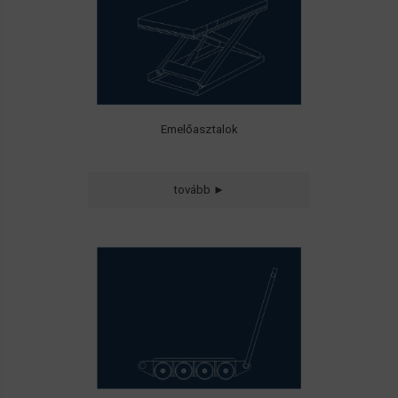
Emelőasztalok
tovább ►
Kormányozható,
önbeálló és fix
szállítókocsik
24 t terhelhetőségig