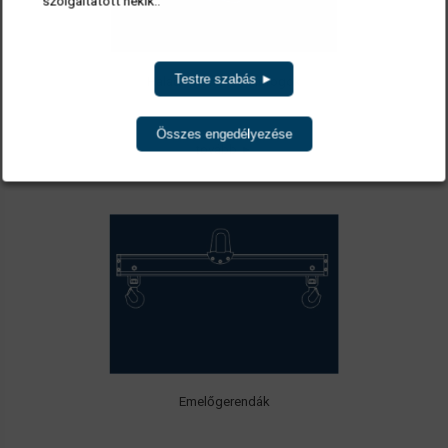
szolgáltatott nekik..
Testre szabás ►
Haladóművek és Sínfogók
Összes engedélyezése
tovább ►
Emelőgerendák