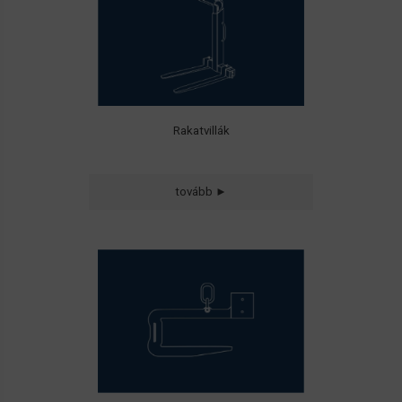
Rakatvillák
C horgok
tovább ►
• Tekercsek
• Üreges tárgyak
• Betoncsövek
• Konténerek
biztonságos rakodásához