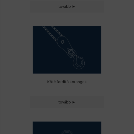
tovább ►
• Csapágyazott
egysoros és kétsoros
kötélfordítók,
• Építési kötélfordítók
Kötélfordító korongok
Csavarozható
tovább ►
és Hegeszthető emelőszemek
• Standard
• Nagyszilárdságú