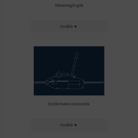
Tehermegfogók
tovább ►
• Drótköteles vonszolók
• Kábelbehúzók
Drótköteles vonszolók
tovább ►
• Permanens
• Elektro-permanens