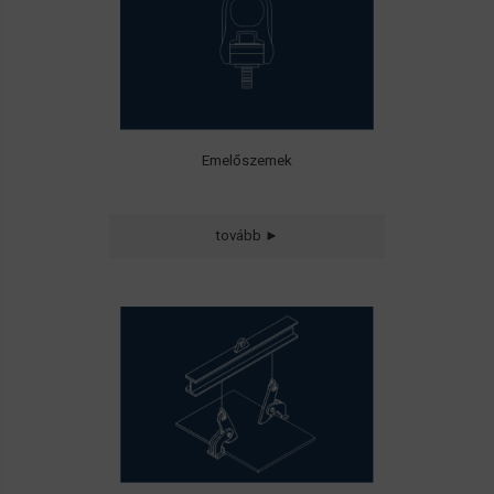
• Korrózióálló
anyagcsoportokban
Emelőszemek
• Lemezmegfogók
tovább ►
• Betonfogók
• Sínfogók
• Gerendafogók
• Hordó megfogók
• Csavarorsós megfogók
• Csőfogók