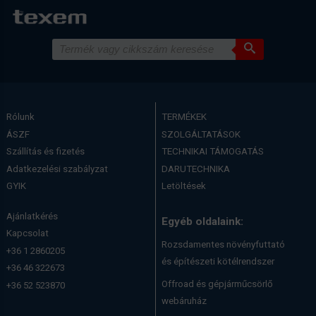
Rólunk
TERMÉKEK
ÁSZF
SZOLGÁLTATÁSOK
Szállítás és fizetés
TECHNIKAI TÁMOGATÁS
Adatkezelési szabályzat
DARUTECHNIKA
GYIK
Letöltések
Ajánlatkérés
Egyéb oldalaink:
Kapcsolat
Rozsdamentes növényfuttató
+36 1 2860205
és építészeti kötélrendszer
+36 46 322673
Offroad és gépjárműcsörlő
+36 52 523870
webáruház