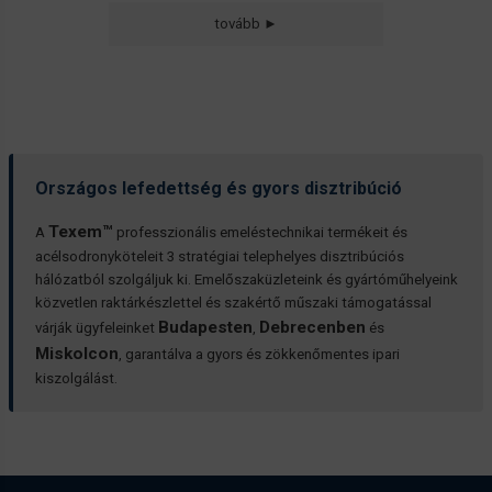
tovább ►
Országos lefedettség és gyors disztribúció
Texem™
A
professzionális emeléstechnikai termékeit és
acélsodronyköteleit 3 stratégiai telephelyes disztribúciós
hálózatból szolgáljuk ki. Emelőszaküzleteink és gyártóműhelyeink
közvetlen raktárkészlettel és szakértő műszaki támogatással
Budapesten
Debrecenben
várják ügyfeleinket
,
és
Miskolcon
, garantálva a gyors és zökkenőmentes ipari
kiszolgálást.