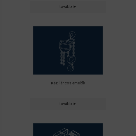
tovább ►
Kézi láncos és karos láncos emelők
Kézi láncos emelők
tovább ►