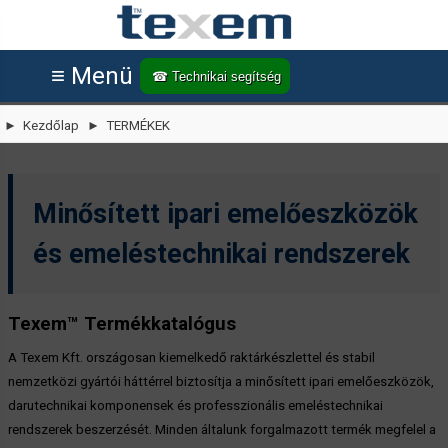
≡ Menü
☎ Technikai segítség
► Kezdőlap
► TERMÉKEK
Minősített ipari emelőeszközök
és emeléstechnikai rendszerek
Texem™ Termékkatalógus
A Texem Kft. országosan kiemelkedő raktárkészlettel és stabil
nemzetközi gyártói háttérrel biztosítja a minősített ipari emelőeszközök,
darutechnikai komponensek és professzionális emeléstechnikai
rendszerek beszerzését. Minden általunk forgalmazott termék megfelel a