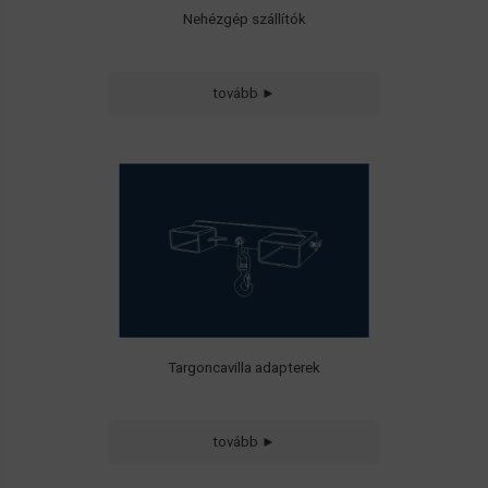
Nehézgép szállítók
tovább ►
• Szimpla adapterek
• Dupla adapterek
• Targoncavilla hosszabbítók
Targoncavilla adapterek
max. 720 bar
üzemi nyomású
Holmatro rendszerek
tovább ►