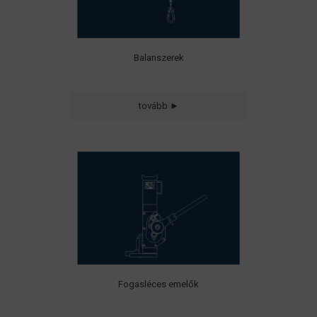
Balanszerek
Standard és speciális méretű és
tovább ►
kialakítású
• Fogasléces emelők
• Dobemelők
• Járműemelők
• Konténeremelők
Fogasléces emelők