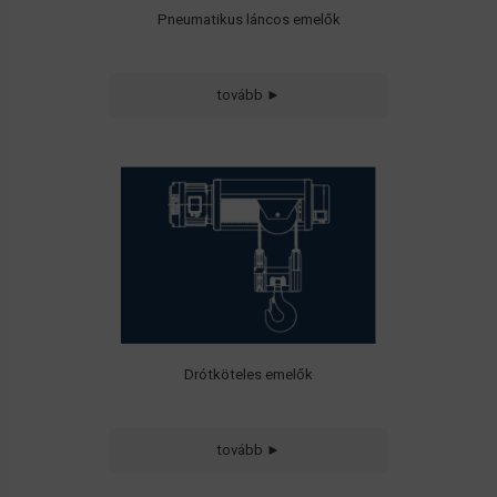
Pneumatikus láncos emelők
tovább ►
Ipari sodronyköteles emelők szerelhető
és haladóművel integrált kivitelben
Drótköteles emelők
tovább ►