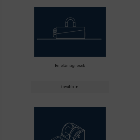
emelőmágnesek
sík -és kör
keresztmetszetű anyagok szállításához
Emelőmágnesek
tovább ►
Drótköteles és
Hevederes csörlők
Emelési és
Vontatási célokra