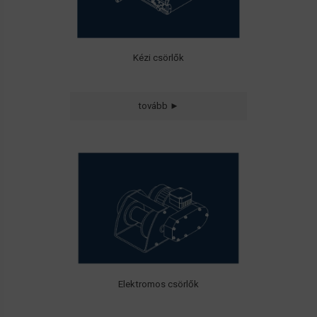
Kézi csörlők
Drótköteles csörlők
tovább ►
• Emelési és
• Vontatási célokra
Általános és
professzionális ipari
felhasználási területekre
Elektromos csörlők