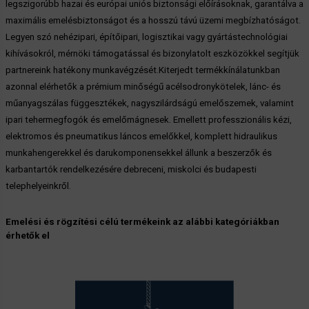
legszigorúbb hazai és európai uniós biztonsági előírásoknak, garantálva a
maximális emelésbiztonságot és a hosszú távú üzemi megbízhatóságot.
Legyen szó nehézipari, építőipari, logisztikai vagy gyártástechnológiai
kihívásokról, mérnöki támogatással és bizonylatolt eszközökkel segítjük
partnereink hatékony munkavégzését.Kiterjedt termékkínálatunkban
azonnal elérhetők a prémium minőségű acélsodronykötelek, lánc- és
műanyagszálas függesztékek, nagyszilárdságú emelőszemek, valamint
ipari tehermegfogók és emelőmágnesek. Emellett professzionális kézi,
elektromos és pneumatikus láncos emelőkkel, komplett hidraulikus
munkahengerekkel és darukomponensekkel állunk a beszerzők és
karbantartók rendelkezésére debreceni, miskolci és budapesti
telephelyeinkről.
Emelési és rögzítési célú termékeink az alábbi kategóriákban
érhetők el
• Bowdenek
• Általános célú kötelek
• Speciális szerkezetek
- Darukhoz
- Munkagépekhez