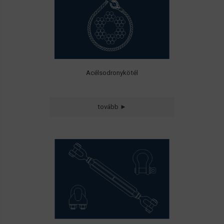
- Felvonókhoz
Acélsodronykötél
tovább ►
• Félszemek (seklik)
• Kötélfeszítők
• Kötélszorító bilincsek
• Kötélszívek
• Kötélvégzárak