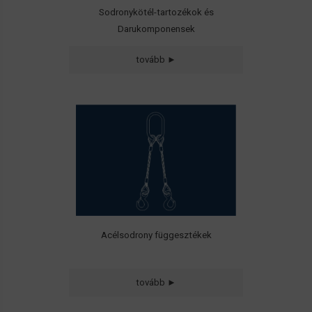
Sodronykötél-tartozékok és
Darukomponensek
• Általános emelési célú
tovább ►
• Acélpréselt
• Végkiöntött
• LKT
• Grummet
függesztékek
és komponenseik
Acélsodrony függesztékek
tovább ►
• 6-os (G 60)
• 8-as (G 80)