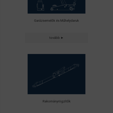
Garázsemelők és Műhelydaruk
tovább ►
• Műanyagszálas
• Láncos
rakományrögzítők
általános és egyedi méretekben
Rakományrögzítők