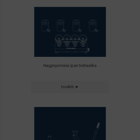
• Olajszivattyúk
• Munkahengerek
• Szerszámok
• Nyomáselosztók
• Tömlők
• Szelepek
Nagynyomású ipari hidraulika
tovább ►
Hidraulikus
• Motorkiemelők
• Olajemelők
• Krokodil emelők
• Körmös emelők