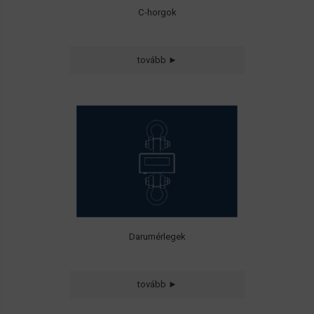
C-horgok
Könnyű, hordozható
tovább ►
és nagy teljesítményű
ipari darumérlegek
általános és
robbanásbiztos
környezetbe
Darumérlegek
tovább ►