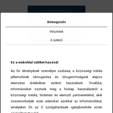
Pálya mentén rögzíthető Festoon típusú
áramellátó rendszer és tartozékai.
Beleegyezés
Részletek
A sütikről
Úszókábeles áramellátás
Ez a weboldal sütiket használ
tovább ►
Az Ön élményének személyre szabása, a közösségi média
jellemzőinek támogatása és látogatottságunk alapos
Szabadonfutó és láncos hajtású
elemzése érdekében sütiket használunk. Továbbá,
futómacskák
információkat osztunk meg a honlap használatáról a
közösségi média, hirdetési és elemzői partnereinkkel, akik
összevonhatják ezen adatokat azokkal az információkkal,
amelyeket Ön az ő szolgáltatásaik igénybevétele során