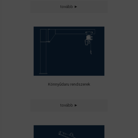
tovább ►
• Forgódaruk
• Bakdaruk
• Kábelvezető rendszerek
• Könnyű daruk
• Függőkapcsolók
Könnyűdaru rendszerek
tovább ►