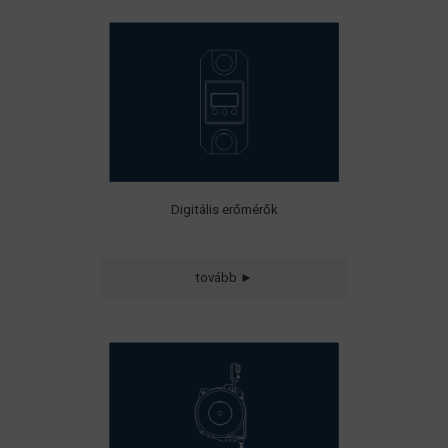
Tractel erőmérők 20 kg-tól 200 t
teherbírás tartományban
Digitális erőmérők
tovább ►
Kompakt kivitelű teherkiegyenlítők
0,5 - 200 kg
teherbírással