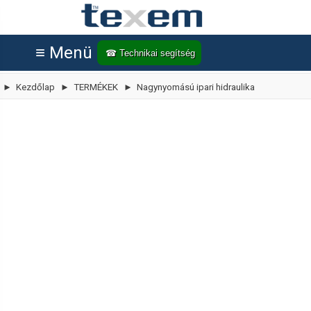
≡ Menü
☎ Technikai segítség
► Kezdőlap
► TERMÉKEK
► Nagynyomású ipari hidraulika